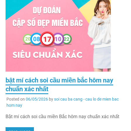
bật mí cách soi cầu miền bắc hôm nay
chuẩn xác nhất
Posted on
06/05/2026
by
soi cau ba cang - cau lo de mien bac
hom nay
Bật mí cách soi cầu miền Bắc hôm nay chuẩn xác nhất