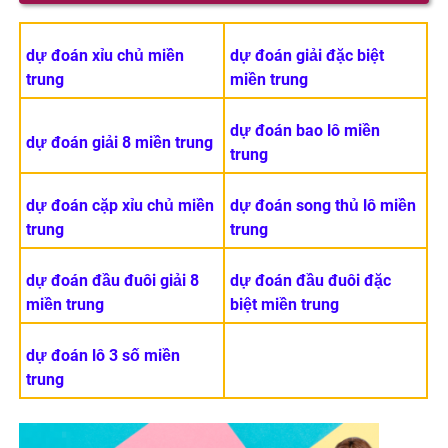
dự đoán xỉu chủ miền
dự đoán giải đặc biệt
trung
miền trung
dự đoán bao lô miền
dự đoán giải 8 miền trung
trung
dự đoán cặp xỉu chủ miền
dự đoán song thủ lô miền
trung
trung
dự đoán đầu đuôi giải 8
dự đoán đầu đuôi đặc
miền trung
biệt miền trung
dự đoán lô 3 số miền
trung