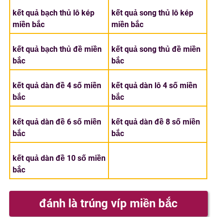
kết quả bạch thủ lô kép
kết quả song thủ lô kép
miền bắc
miền bắc
kết quả bạch thủ đề miền
kết quả song thủ đề miền
bắc
bắc
kết quả dàn đề 4 số miền
kết quả dàn lô 4 số miền
bắc
bắc
kết quả dàn đề 6 số miền
kết quả dàn đề 8 số miền
bắc
bắc
kết quả dàn đề 10 số miền
bắc
đánh là trúng víp miền bắc