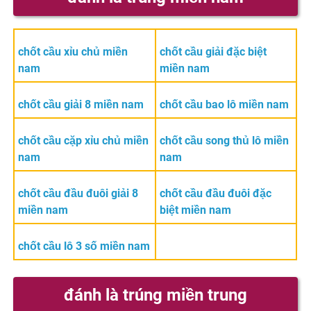
chốt cầu xỉu chủ miền
chốt cầu giải đặc biệt
nam
miền nam
chốt cầu giải 8 miền nam
chốt cầu bao lô miền nam
chốt cầu cặp xỉu chủ miền
chốt cầu song thủ lô miền
nam
nam
chốt cầu đầu đuôi giải 8
chốt cầu đầu đuôi đặc
miền nam
biệt miền nam
chốt cầu lô 3 số miền nam
đánh là trúng miền trung