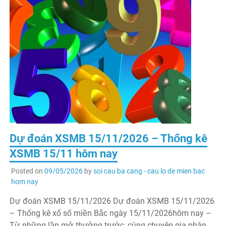
Dự đoán XSMB 15/11/2026 – Thống kê
XSMB 15/11 hôm nay
Posted on
09/05/2026
by
soi cau ba cang - cau lo de mien bac
hom nay
Dự đoán XSMB 15/11/2026 Dự đoán XSMB 15/11/2026
– Thống kê xổ số miền Bắc ngày 15/11/2026hôm nay –
Từ những lần mở thưởng trước, cùng chuyên gia phân