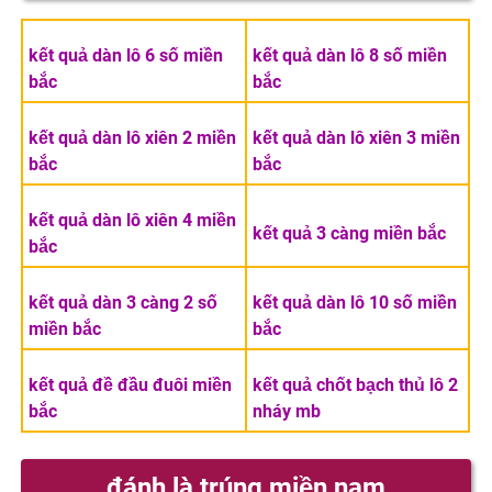
kết quả dàn lô 6 số miền
kết quả dàn lô 8 số miền
bắc
bắc
kết quả dàn lô xiên 2 miền
kết quả dàn lô xiên 3 miền
bắc
bắc
kết quả dàn lô xiên 4 miền
kết quả 3 càng miền bắc
bắc
kết quả dàn 3 càng 2 số
kết quả dàn lô 10 số miền
miền bắc
bắc
kết quả đề đầu đuôi miền
kết quả chốt bạch thủ lô 2
bắc
nháy mb
đánh là trúng miền nam