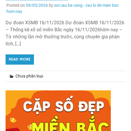
Posted on
09/05/2026
by
soi cau ba cang - cau lo de mien bac
hom nay
Dự đoán XSMB 16/11/2026 Dự đoán XSMB 16/11/2026
– Thống kê xổ số miền Bắc ngày 16/11/2026hôm nay –
Từ những lần mở thưởng trước, cùng chuyên gia phân
tích, […]
READ MORE
Chưa phân loại