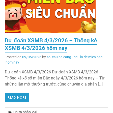
Dự đoán XSMB 4/3/2026 – Thống kê
XSMB 4/3/2026 hôm nay
Posted on
09/05/2026
by
soi cau ba cang - cau lo de mien bac
hom nay
Dự đoán XSMB 4/3/2026 Dự đoán XSMB 4/3/2026 –
Thống kê xổ số miền Bắc ngày 4/3/2026 hôm nay – Từ
những lần mở thưởng trước, cùng chuyên gia phân […]
READ MORE
Chưa phân loại