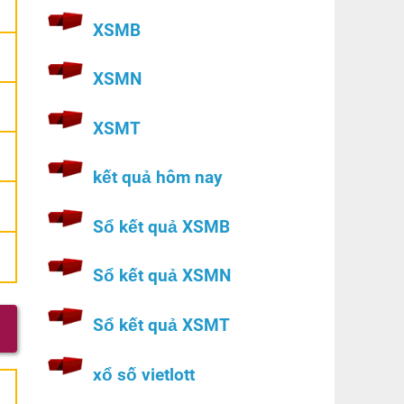
XSMB
XSMN
XSMT
kết quả hôm nay
Sổ kết quả XSMB
Sổ kết quả XSMN
Sổ kết quả XSMT
xổ số vietlott