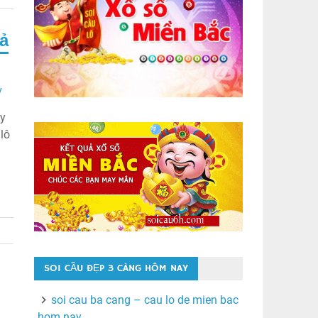
uả
y
ày
lô
SOI CẦU ĐẸP 3 CÀNG HÔM NAY
soi cau ba cang – cau lo de mien bac
hom nay