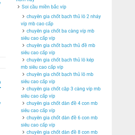
y
Soi cầu miền bắc víp
chuyên gia chốt bạch thủ lô 2 nháy
víp mb cao cấp
chuyên gia chốt ba càng víp mb
siêu cao cấp víp
chuyên gia chốt bạch thủ đề mb
siêu cao cấp víp
chuyên gia chốt bạch thủ lô kép
mb siêu cao cấp víp
chuyên gia chốt bạch thủ lô mb
p
siêu cao cấp víp
chuyên gia chốt cặp 3 càng víp mb
siêu cao cấp víp
chuyên gia chốt dàn đề 4 con mb
y
siêu cao cấp víp
chuyên gia chốt dàn đề 6 con mb
o
siêu cao cấp víp
chuyên gia chốt dàn đề 8 con mb