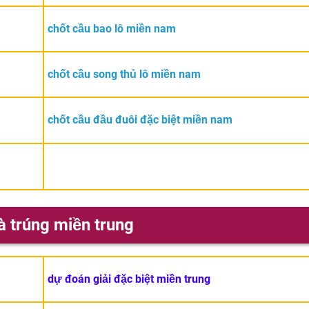
chốt cầu bao lô miền nam
chốt cầu song thủ lô miền nam
chốt cầu đầu đuôi đặc biệt miền nam
à trúng miền trung
dự đoán giải đặc biệt miền trung