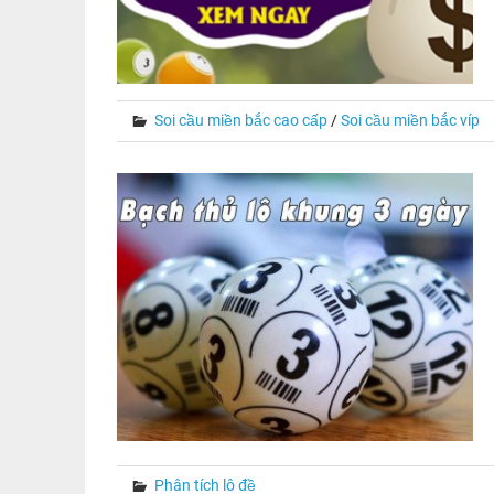
Soi cầu miền bắc cao cấp
/
Soi cầu miền bắc víp
Phân tích lô đề