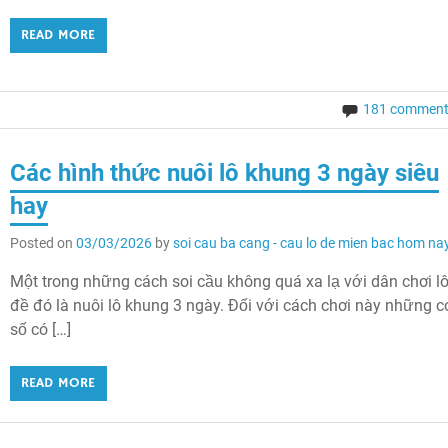
READ MORE
181 commen
Các hình thức nuôi lô khung 3 ngày siêu
hay
Posted on
03/03/2026
by
soi cau ba cang - cau lo de mien bac hom na
Một trong những cách soi cầu không quá xa lạ với dân chơi l
đề đó là nuôi lô khung 3 ngày. Đối với cách chơi này những c
số có […]
READ MORE