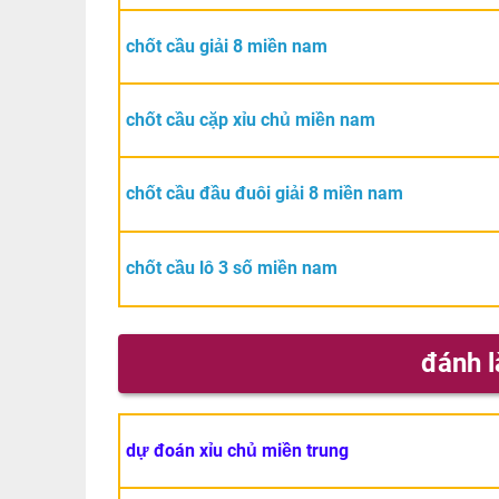
chốt cầu giải 8 miền nam
chốt cầu cặp xỉu chủ miền nam
chốt cầu đầu đuôi giải 8 miền nam
chốt cầu lô 3 số miền nam
đánh l
dự đoán xỉu chủ miền trung