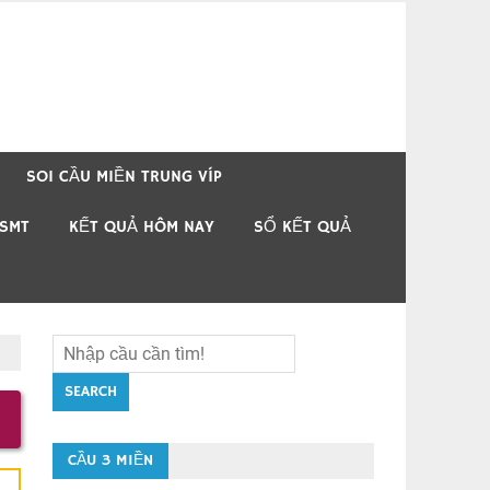
SOI CẦU MIỀN TRUNG VÍP
SMT
KẾT QUẢ HÔM NAY
SỔ KẾT QUẢ
SEARCH
CẦU 3 MIỀN