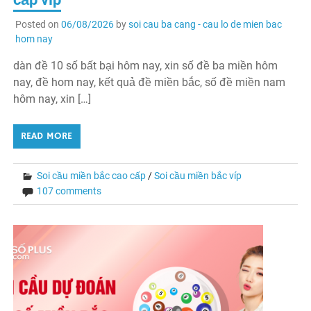
Posted on
06/08/2026
by
soi cau ba cang - cau lo de mien bac
hom nay
dàn đề 10 số bất bại hôm nay, xin số đề ba miền hôm
nay, đề hom nay, kết quả đề miền bắc, số đề miền nam
hôm nay, xin […]
READ MORE
Soi cầu miền bắc cao cấp
/
Soi cầu miền bắc víp
107 comments