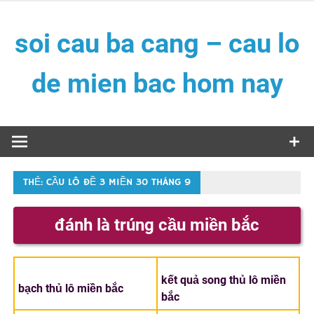
Skip
to
soi cau ba cang – cau lo
content
de mien bac hom nay
soi cau ba cang – cau lo de mien bac hom nay
THẺ:
CẦU LÔ ĐỀ 3 MIỀN 30 THÁNG 9
đánh là trúng cầu miền bắc
kết quả song thủ lô miền
bạch thủ lô miền bắc
bắc