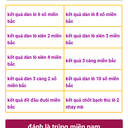
kết quả dàn lô 6 số miền
kết quả dàn lô 8 số miền
bắc
bắc
kết quả dàn lô xiên 2 miền
kết quả dàn lô xiên 3 miền
bắc
bắc
kết quả dàn lô xiên 4 miền
kết quả 3 càng miền bắc
bắc
kết quả dàn 3 càng 2 số
kết quả dàn lô 10 số miền
miền bắc
bắc
kết quả đề đầu đuôi miền
kết quả chốt bạch thủ lô 2
bắc
nháy mb
đánh là trúng miền nam