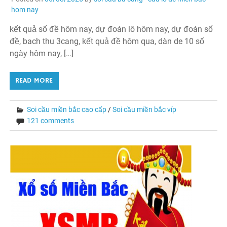
hom nay
kết quả số đề hôm nay, dự đoán lô hôm nay, dự đoán số
đề, bach thu 3cang, kết quả đề hôm qua, dàn de 10 số
ngày hôm nay, […]
READ MORE
Soi cầu miền bắc cao cấp
/
Soi cầu miền bắc víp
121 comments