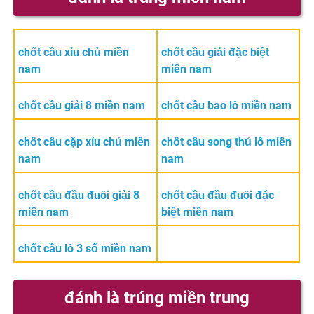
chốt cầu xỉu chủ miền
chốt cầu giải đặc biệt
nam
miền nam
chốt cầu giải 8 miền nam
chốt cầu bao lô miền nam
chốt cầu cặp xỉu chủ miền
chốt cầu song thủ lô miền
nam
nam
chốt cầu đầu đuôi giải 8
chốt cầu đầu đuôi đặc
miền nam
biệt miền nam
chốt cầu lô 3 số miền nam
đánh là trúng miền trung