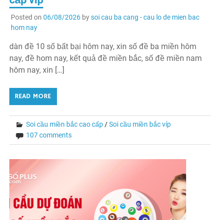
Posted on
06/08/2026
by
soi cau ba cang - cau lo de mien bac
hom nay
dàn đề 10 số bất bại hôm nay, xin số đề ba miền hôm
nay, đề hom nay, kết quả đề miền bắc, số đề miền nam
hôm nay, xin […]
READ MORE
Soi cầu miền bắc cao cấp
/
Soi cầu miền bắc víp
107 comments