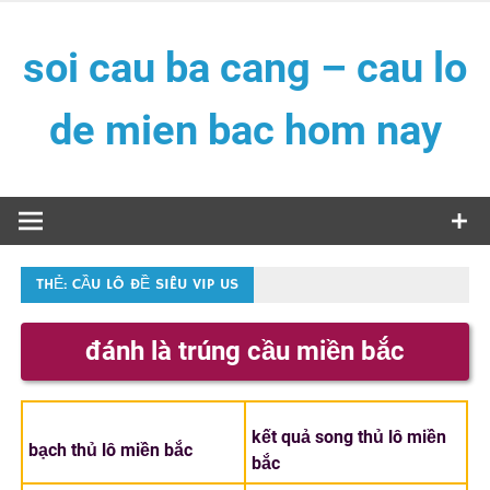
Skip
to
soi cau ba cang – cau lo
content
de mien bac hom nay
soi cau ba cang – cau lo de mien bac hom nay
THẺ:
CẦU LÔ ĐỀ SIÊU VIP US
đánh là trúng cầu miền bắc
kết quả song thủ lô miền
bạch thủ lô miền bắc
bắc