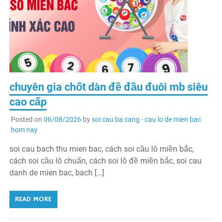
chuyên gia chốt dàn đề đầu đuôi mb siêu
cao cấp
Posted on
06/08/2026
by
soi cau ba cang - cau lo de mien bac
hom nay
soi cau bach thu mien bac, cách soi cầu lô miền bắc,
cách soi cầu lô chuẩn, cách soi lô đề miền bắc, soi cau
danh de mien bac, bach […]
READ MORE