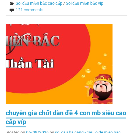
Soi cầu miền bắc cao cấp
/
Soi cầu miền bắc víp
121 comments
chuyên gia chốt dàn đề 4 con mb siêu cao
cấp víp
Posted on
06/08/2026
by
soi cau ba cang - cau lo de mien bac