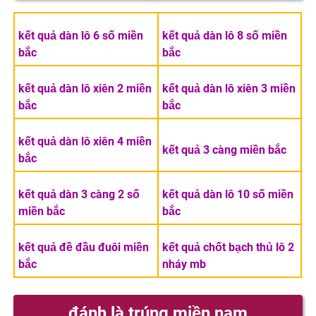
kết quả dàn lô 6 số miền
kết quả dàn lô 8 số miền
bắc
bắc
kết quả dàn lô xiên 2 miền
kết quả dàn lô xiên 3 miền
bắc
bắc
kết quả dàn lô xiên 4 miền
kết quả 3 càng miền bắc
bắc
kết quả dàn 3 càng 2 số
kết quả dàn lô 10 số miền
miền bắc
bắc
kết quả đề đầu đuôi miền
kết quả chốt bạch thủ lô 2
bắc
nháy mb
đánh là trúng miền nam