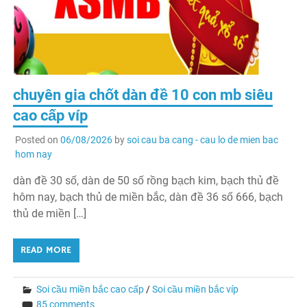
chuyên gia chốt dàn đề 10 con mb siêu
cao cấp víp
Posted on
06/08/2026
by
soi cau ba cang - cau lo de mien bac
hom nay
dàn đề 30 số, dàn de 50 số rồng bạch kim, bạch thủ đề
hôm nay, bạch thủ de miền bắc, dàn đề 36 số 666, bạch
thủ de miền […]
READ MORE
Soi cầu miền bắc cao cấp
/
Soi cầu miền bắc víp
85 comments