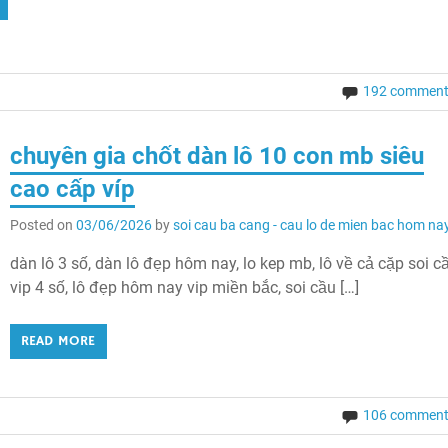
192 commen
chuyên gia chốt dàn lô 10 con mb siêu
cao cấp víp
Posted on
03/06/2026
by
soi cau ba cang - cau lo de mien bac hom na
dàn lô 3 số, dàn lô đẹp hôm nay, lo kep mb, lô về cả cặp soi c
vip 4 số, lô đẹp hôm nay vip miền bắc, soi cầu […]
READ MORE
106 commen