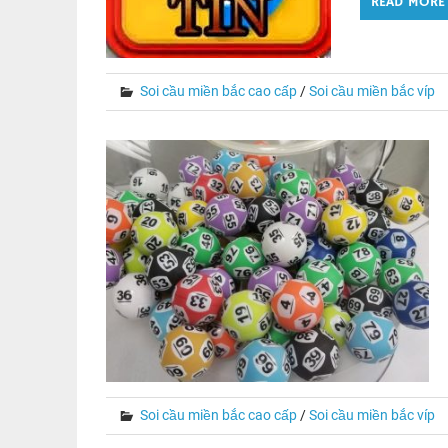
READ MORE
Soi cầu miền bắc cao cấp
/
Soi cầu miền bắc víp
Soi cầu miền bắc cao cấp
/
Soi cầu miền bắc víp