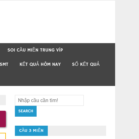
SOI CẦU MIỀN TRUNG VÍP
SMT
KẾT QUẢ HÔM NAY
SỔ KẾT QUẢ
SEARCH
CẦU 3 MIỀN