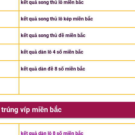
kết quả song thủ lô miền bắc
kết quả song thủ lô kép miền bắc
kết quả song thủ đề miền bắc
kết quả dàn lô 4 số miền bắc
kết quả dàn đề 8 số miền bắc
 trúng víp miền bắc
kết quả dàn lô 8 số miền bắc