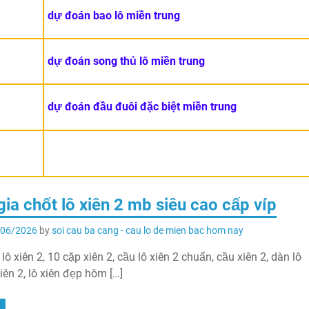
dự đoán bao lô miền trung
dự đoán song thủ lô miền trung
dự đoán đầu đuôi đặc biệt miền trung
ia chốt lô xiên 2 mb siêu cao cấp víp
/06/2026
by
soi cau ba cang - cau lo de mien bac hom nay
, lô xiên 2, 10 cặp xiên 2, cầu lô xiên 2 chuẩn, cầu xiên 2, dàn lô
xiên 2, lô xiên đẹp hôm […]