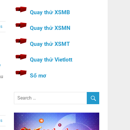
Quay thử XSMB
ts
Quay thử XSMN
Quay thử XSMT
Quay thử Vietlott
y
Sổ mơ
ầu
ts