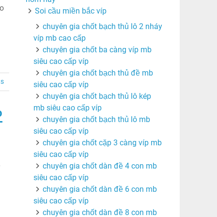
lo
Soi cầu miền bắc víp
chuyên gia chốt bạch thủ lô 2 nháy
víp mb cao cấp
chuyên gia chốt ba càng víp mb
siêu cao cấp víp
chuyên gia chốt bạch thủ đề mb
ts
siêu cao cấp víp
chuyên gia chốt bạch thủ lô kép
mb siêu cao cấp víp
o
chuyên gia chốt bạch thủ lô mb
siêu cao cấp víp
chuyên gia chốt cặp 3 càng víp mb
siêu cao cấp víp
ề
chuyên gia chốt dàn đề 4 con mb
siêu cao cấp víp
chuyên gia chốt dàn đề 6 con mb
siêu cao cấp víp
chuyên gia chốt dàn đề 8 con mb