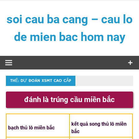
Skip
to
soi cau ba cang – cau lo
content
de mien bac hom nay
soi cau ba cang – cau lo de mien bac hom nay
THẺ:
DỰ ĐOÁN XSMT CAO CẤP
đánh là trúng cầu miền bắc
kết quả song thủ lô miền
bạch thủ lô miền bắc
bắc