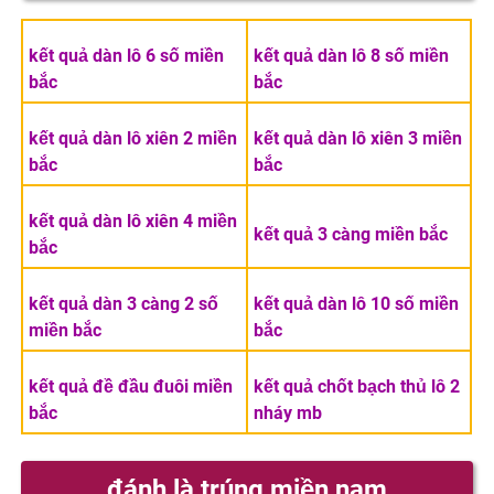
kết quả dàn lô 6 số miền
kết quả dàn lô 8 số miền
bắc
bắc
kết quả dàn lô xiên 2 miền
kết quả dàn lô xiên 3 miền
bắc
bắc
kết quả dàn lô xiên 4 miền
kết quả 3 càng miền bắc
bắc
kết quả dàn 3 càng 2 số
kết quả dàn lô 10 số miền
miền bắc
bắc
kết quả đề đầu đuôi miền
kết quả chốt bạch thủ lô 2
bắc
nháy mb
đánh là trúng miền nam