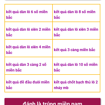
kết quả dàn lô 6 số miền
kết quả dàn lô 8 số miền
bắc
bắc
kết quả dàn lô xiên 2 miền
kết quả dàn lô xiên 3 miền
bắc
bắc
kết quả dàn lô xiên 4 miền
kết quả 3 càng miền bắc
bắc
kết quả dàn 3 càng 2 số
kết quả dàn lô 10 số miền
miền bắc
bắc
kết quả đề đầu đuôi miền
kết quả chốt bạch thủ lô 2
bắc
nháy mb
đánh là trúng miền nam