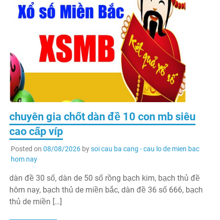
chuyên gia chốt dàn đề 10 con mb siêu
cao cấp víp
Posted on
08/08/2026
by
soi cau ba cang - cau lo de mien bac
hom nay
dàn đề 30 số, dàn de 50 số rồng bạch kim, bạch thủ đề
hôm nay, bạch thủ de miền bắc, dàn đề 36 số 666, bạch
thủ de miền […]