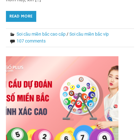
READ MORE
Soi cầu miền bắc cao cấp
/
Soi cầu miền bắc víp
107 comments