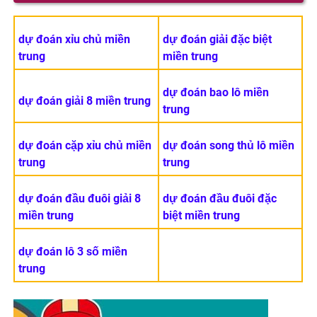
dự đoán xỉu chủ miền
dự đoán giải đặc biệt
trung
miền trung
dự đoán bao lô miền
dự đoán giải 8 miền trung
trung
dự đoán cặp xỉu chủ miền
dự đoán song thủ lô miền
trung
trung
dự đoán đầu đuôi giải 8
dự đoán đầu đuôi đặc
miền trung
biệt miền trung
dự đoán lô 3 số miền
trung