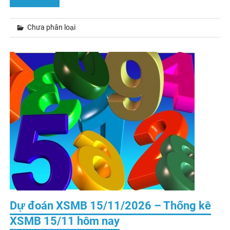
Chưa phân loại
Dự đoán XSMB 15/11/2026 – Thống kê
XSMB 15/11 hôm nay