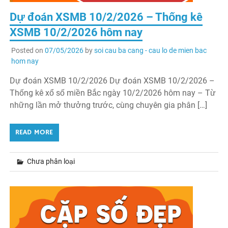
Dự đoán XSMB 10/2/2026 – Thống kê
XSMB 10/2/2026 hôm nay
Posted on
07/05/2026
by
soi cau ba cang - cau lo de mien bac
hom nay
Dự đoán XSMB 10/2/2026 Dự đoán XSMB 10/2/2026 –
Thống kê xổ số miền Bắc ngày 10/2/2026 hôm nay – Từ
những lần mở thưởng trước, cùng chuyên gia phân […]
READ MORE
Chưa phân loại