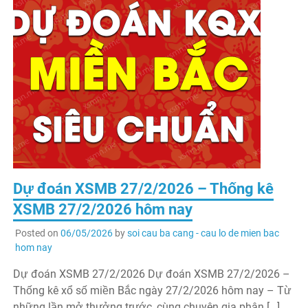
Dự đoán XSMB 27/2/2026 – Thống kê
XSMB 27/2/2026 hôm nay
Posted on
06/05/2026
by
soi cau ba cang - cau lo de mien bac
hom nay
Dự đoán XSMB 27/2/2026 Dự đoán XSMB 27/2/2026 –
Thống kê xổ số miền Bắc ngày 27/2/2026 hôm nay – Từ
những lần mở thưởng trước, cùng chuyên gia phân […]