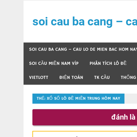
Skip
to
soi cau ba cang – c
content
soi cau ba cang – cau lo de mien bac hom nay
SOI CAU BA CANG – CAU LO DE MIEN BAC HOM NA
SOI CẦU MIỀN NAM VÍP
PHÂN TÍCH LÔ ĐỀ
VIETLOTT
ĐIỆN TOÁN
TK CẦU
THỐNG
THẺ:
XỔ SỐ LÔ ĐỀ MIỀN TRUNG HÔM NAY
đánh là