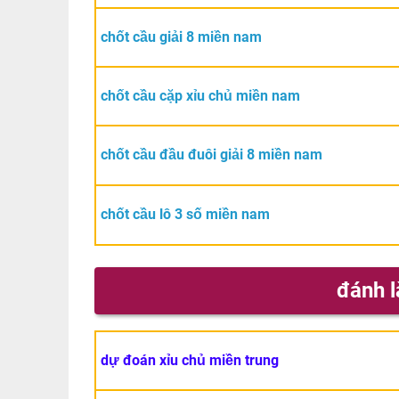
chốt cầu giải 8 miền nam
chốt cầu cặp xỉu chủ miền nam
chốt cầu đầu đuôi giải 8 miền nam
chốt cầu lô 3 số miền nam
đánh l
dự đoán xỉu chủ miền trung