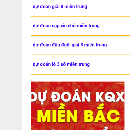
dự đoán giải 8 miền trung
dự đoán cặp xỉu chủ miền trung
dự đoán đầu đuôi giải 8 miền trung
dự đoán lô 3 số miền trung