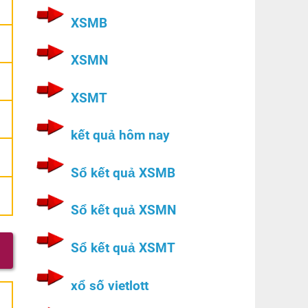
XSMB
XSMN
XSMT
kết quả hôm nay
Sổ kết quả XSMB
Sổ kết quả XSMN
Sổ kết quả XSMT
xổ số vietlott