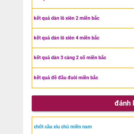
kết quả dàn lô xiên 2 miền bắc
kết quả dàn lô xiên 4 miền bắc
kết quả dàn 3 càng 2 số miền bắc
kết quả đề đầu đuôi miền bắc
đánh 
chốt cầu xỉu chủ miền nam