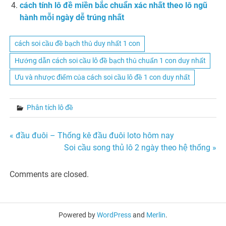
cách tính lô đề miền bắc chuẩn xác nhất theo lô ngũ
hành mỗi ngày dễ trúng nhất
cách soi cầu đề bạch thủ duy nhất 1 con
Hướng dẫn cách soi cầu lô đề bạch thủ chuẩn 1 con duy nhất
Ưu và nhược điểm của cách soi cầu lô đề 1 con duy nhất
Phân tích lô đề
Điều
« đầu đuôi – Thống kê đầu đuôi loto hôm nay
Soi cầu song thủ lô 2 ngày theo hệ thống »
hướng
Comments are closed.
bài
viết
Powered by
WordPress
and
Merlin
.