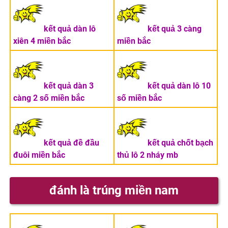
kết quả dàn lô
kết quả 3 càng
xiên 4 miền bắc
miền bắc
kết quả dàn 3
kết quả dàn lô 10
càng 2 số miền bắc
số miền bắc
kết quả đề đầu
kết quả chốt bạch
đuôi miền bắc
thủ lô 2 nháy mb
đánh là trúng miền nam