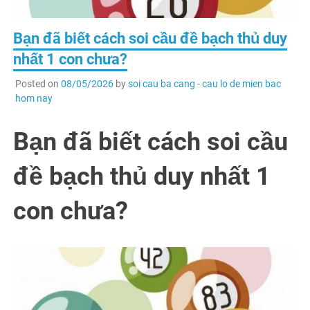
Bạn đã biết cách soi cầu đề bạch thủ duy
nhất 1 con chưa?
Posted on
08/05/2026
by
soi cau ba cang - cau lo de mien bac
hom nay
Bạn đã biết cách soi cầu
đề bạch thủ duy nhất 1
con chưa?