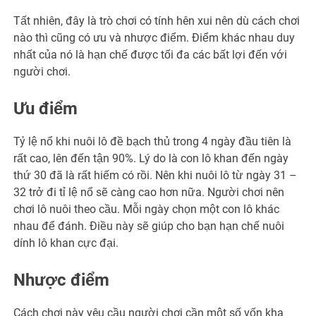
Tất nhiên, đây là trò chơi có tính hên xui nên dù cách chơi
nào thì cũng có ưu và nhược điểm. Điểm khác nhau duy
nhất của nó là hạn chế được tối đa các bất lợi đến với
người chơi.
Ưu điểm
Tỷ lệ nổ khi nuôi lô đề bạch thủ trong 4 ngày đầu tiên là
rất cao, lên đến tận 90%. Lý do là con lô khan đến ngày
thứ 30 đã là rất hiếm có rồi. Nên khi nuôi lô từ ngày 31 –
32 trở đi tỉ lệ nổ sẽ càng cao hơn nữa. Người chơi nên
chơi lô nuôi theo cầu. Mỗi ngày chọn một con lô khác
nhau để đánh. Điều này sẽ giúp cho bạn hạn chế nuôi
dính lô khan cực đại.
Nhược điểm
Cách chơi này yêu cầu người chơi cần một số vốn kha