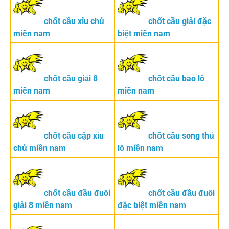
chốt cầu xỉu chủ
chốt cầu giải đặc
miền nam
biệt miền nam
chốt cầu giải 8
chốt cầu bao lô
miền nam
miền nam
chốt cầu cặp xỉu
chốt cầu song thủ
chủ miền nam
lô miền nam
chốt cầu đầu đuôi
chốt cầu đầu đuôi
giải 8 miền nam
đặc biệt miền nam