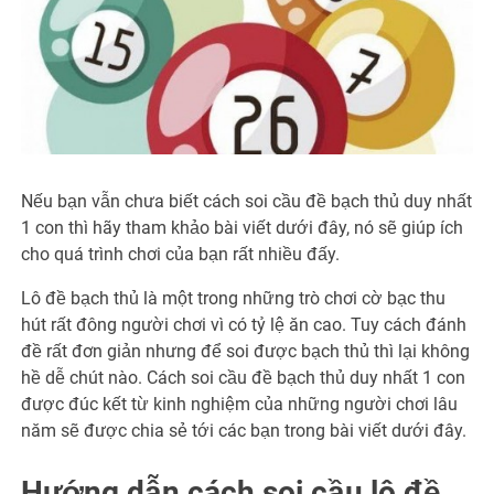
Nếu bạn vẫn chưa biết cách soi cầu đề bạch thủ duy nhất
1 con thì hãy tham khảo bài viết dưới đây, nó sẽ giúp ích
cho quá trình chơi của bạn rất nhiều đấy.
Lô đề bạch thủ là một trong những trò chơi cờ bạc thu
hút rất đông người chơi vì có tỷ lệ ăn cao. Tuy cách đánh
đề rất đơn giản nhưng để soi được bạch thủ thì lại không
hề dễ chút nào. Cách soi cầu đề bạch thủ duy nhất 1 con
được đúc kết từ kinh nghiệm của những người chơi lâu
năm sẽ được chia sẻ tới các bạn trong bài viết dưới đây.
Hướng dẫn cách soi cầu lô đề