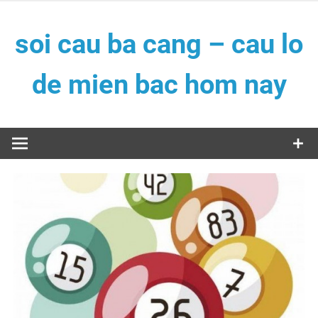
Skip
to
soi cau ba cang – cau lo
content
de mien bac hom nay
soi cau ba cang – cau lo de mien bac hom nay