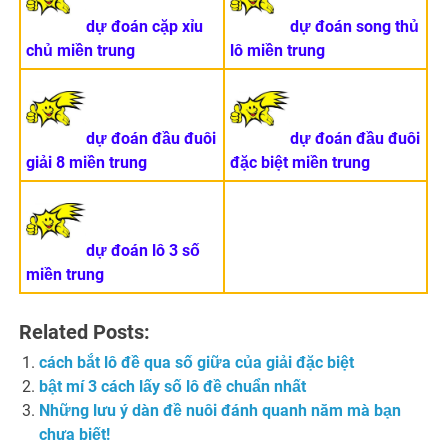
dự đoán cặp xỉu
dự đoán song thủ
chủ miền trung
lô miền trung
dự đoán đầu đuôi
dự đoán đầu đuôi
giải 8 miền trung
đặc biệt miền trung
dự đoán lô 3 số
miền trung
Related Posts:
cách bắt lô đề qua số giữa của giải đặc biệt
bật mí 3 cách lấy số lô đề chuẩn nhất
Những lưu ý dàn đề nuôi đánh quanh năm mà bạn
chưa biết!