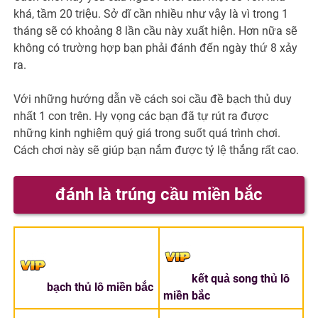
khá, tầm 20 triệu. Sở dĩ cần nhiều như vậy là vì trong 1
tháng sẽ có khoảng 8 lần cầu này xuất hiện. Hơn nữa sẽ
không có trường hợp bạn phải đánh đến ngày thứ 8 xảy
ra.
Với những hướng dẫn về cách soi cầu đề bạch thủ duy
nhất 1 con trên. Hy vọng các bạn đã tự rút ra được
những kinh nghiệm quý giá trong suốt quá trình chơi.
Cách chơi này sẽ giúp bạn nắm được tỷ lệ thắng rất cao.
đánh là trúng cầu miền bắc
kết quả song thủ lô
bạch thủ lô miền bắc
miền bắc