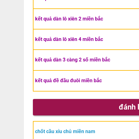
kết quả dàn lô xiên 2 miền bắc
kết quả dàn lô xiên 4 miền bắc
kết quả dàn 3 càng 2 số miền bắc
kết quả đề đầu đuôi miền bắc
đánh 
chốt cầu xỉu chủ miền nam