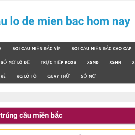
au lo de mien bac hom nay
Y
SOI CẦU MIỀN BẮC VÍP
SOI CẦU MIỀN BẮC CAO CẤP
SỔ MƠ LÔ ĐỀ
TRỰC TIẾP KQXS
XSMB
XSMN
X
 KÊ
KQ LÔ TÔ
QUAY THỬ
SỔ MƠ
 trúng cầu miền bắc