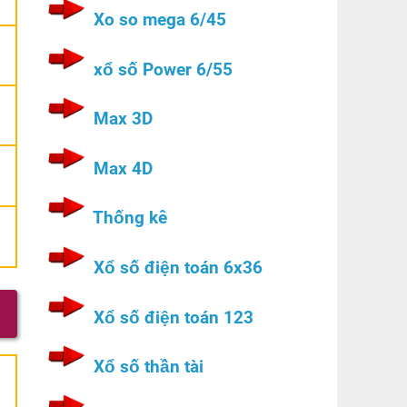
Xo so mega 6/45
xổ số Power 6/55
Max 3D
Max 4D
Thống kê
Xổ số điện toán 6x36
Xổ số điện toán 123
Xổ số thần tài