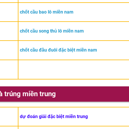
chốt cầu bao lô miền nam
chốt cầu song thủ lô miền nam
chốt cầu đầu đuôi đặc biệt miền nam
à trúng miền trung
dự đoán giải đặc biệt miền trung