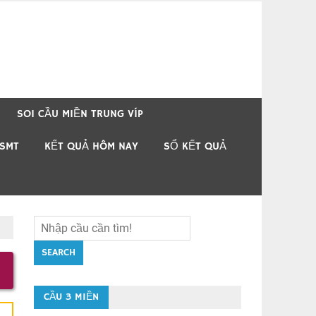
SOI CẦU MIỀN TRUNG VÍP
SMT
KẾT QUẢ HÔM NAY
SỔ KẾT QUẢ
SEARCH
CẦU 3 MIỀN