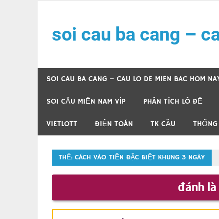
Skip
to
soi cau ba cang – c
content
soi cau ba cang – cau lo de mien bac hom nay
SOI CAU BA CANG – CAU LO DE MIEN BAC HOM NA
SOI CẦU MIỀN NAM VÍP
PHÂN TÍCH LÔ ĐỀ
VIETLOTT
ĐIỆN TOÁN
TK CẦU
THỐNG
THẺ:
CÁCH VÀO TIỀN ĐẶC BIỆT KHUNG 3 NGÀY
đánh là