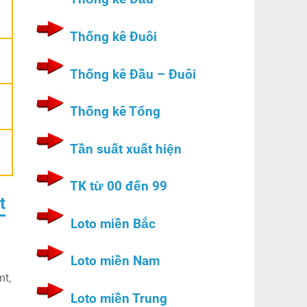
Thống kê Đuôi
Thống kê Đầu – Đuôi
Thống kê Tổng
Tần suất xuất hiện
TK từ 00 đến 99
t
Loto miền Bắc
Loto miền Nam
mt,
Loto miền Trung