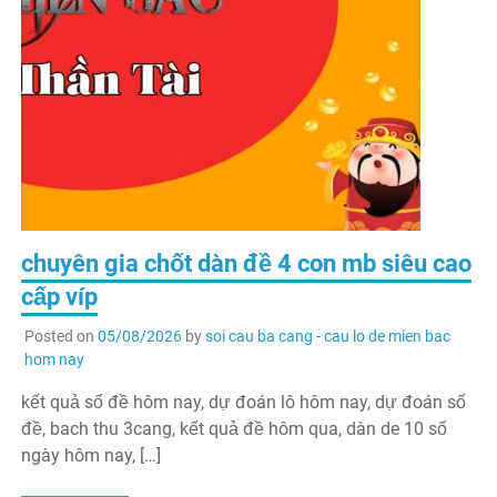
chuyên gia chốt dàn đề 4 con mb siêu cao
cấp víp
Posted on
05/08/2026
by
soi cau ba cang - cau lo de mien bac
hom nay
kết quả số đề hôm nay, dự đoán lô hôm nay, dự đoán số
đề, bach thu 3cang, kết quả đề hôm qua, dàn de 10 số
ngày hôm nay, […]