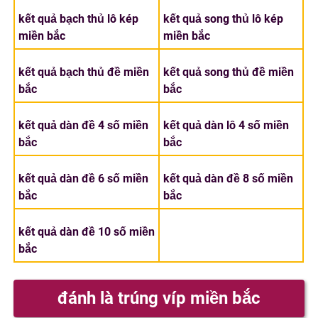
kết quả bạch thủ lô kép
kết quả song thủ lô kép
miền bắc
miền bắc
kết quả bạch thủ đề miền
kết quả song thủ đề miền
bắc
bắc
kết quả dàn đề 4 số miền
kết quả dàn lô 4 số miền
bắc
bắc
kết quả dàn đề 6 số miền
kết quả dàn đề 8 số miền
bắc
bắc
kết quả dàn đề 10 số miền
bắc
đánh là trúng víp miền bắc