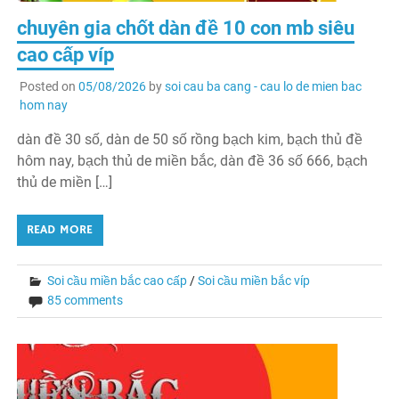
chuyên gia chốt dàn đề 10 con mb siêu
cao cấp víp
Posted on
05/08/2026
by
soi cau ba cang - cau lo de mien bac
hom nay
dàn đề 30 số, dàn de 50 số rồng bạch kim, bạch thủ đề
hôm nay, bạch thủ de miền bắc, dàn đề 36 số 666, bạch
thủ de miền […]
READ MORE
Soi cầu miền bắc cao cấp
/
Soi cầu miền bắc víp
85 comments