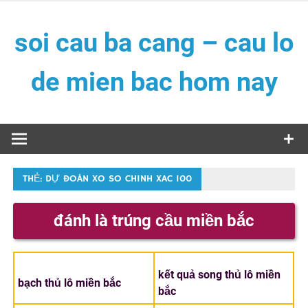
Skip
to
soi cau ba cang – cau lo
content
de mien bac hom nay
soi cau ba cang – cau lo de mien bac hom nay
THẺ:
DỰ ĐOÁN XO SO CHINH XAC 100
đánh là trúng cầu miền bắc
kết quả song thủ lô miền
bạch thủ lô miền bắc
bắc