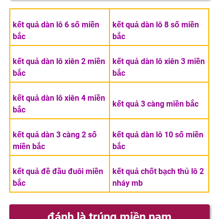
kết quả dàn lô 6 số miền
kết quả dàn lô 8 số miền
bắc
bắc
kết quả dàn lô xiên 2 miền
kết quả dàn lô xiên 3 miền
bắc
bắc
kết quả dàn lô xiên 4 miền
kết quả 3 càng miền bắc
bắc
kết quả dàn 3 càng 2 số
kết quả dàn lô 10 số miền
miền bắc
bắc
kết quả đề đầu đuôi miền
kết quả chốt bạch thủ lô 2
bắc
nháy mb
đánh là trúng miền nam