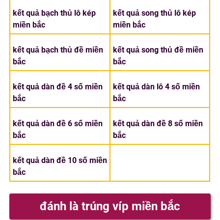
kết quả bạch thủ lô kép
kết quả song thủ lô kép
miền bắc
miền bắc
kết quả bạch thủ đề miền
kết quả song thủ đề miền
bắc
bắc
kết quả dàn đề 4 số miền
kết quả dàn lô 4 số miền
bắc
bắc
kết quả dàn đề 6 số miền
kết quả dàn đề 8 số miền
bắc
bắc
kết quả dàn đề 10 số miền
bắc
đánh là trúng víp miền bắc