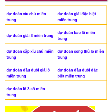
dự đoán xỉu chủ miền
dự đoán giải đặc biệt
trung
miền trung
dự đoán bao lô miền
dự đoán giải 8 miền trung
trung
dự đoán cặp xỉu chủ miền
dự đoán song thủ lô miền
trung
trung
dự đoán đầu đuôi giải 8
dự đoán đầu đuôi đặc
miền trung
biệt miền trung
dự đoán lô 3 số miền
trung