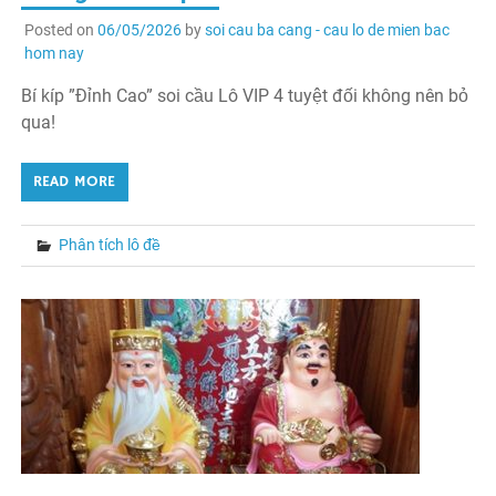
Posted on
06/05/2026
by
soi cau ba cang - cau lo de mien bac
hom nay
Bí kíp ”Đỉnh Cao” soi cầu Lô VIP 4 tuyệt đối không nên bỏ
qua!
READ MORE
Phân tích lô đề