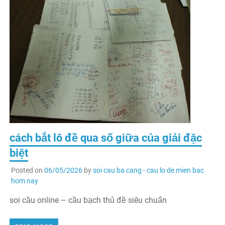
cách bắt lô đề qua số giữa của giải đặc
biệt
Posted on
06/05/2026
by
soi cau ba cang - cau lo de mien bac
hom nay
soi cầu online – cầu bạch thủ đề siêu chuẩn