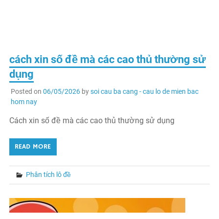
cách xin số đề mà các cao thủ thường sử
dụng
Posted on
06/05/2026
by
soi cau ba cang - cau lo de mien bac
hom nay
Cách xin số đề mà các cao thủ thường sử dụng
READ MORE
Phân tích lô đề