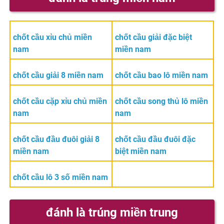
chốt cầu xỉu chủ miền
chốt cầu giải đặc biệt
nam
miền nam
chốt cầu giải 8 miền nam
chốt cầu bao lô miền nam
chốt cầu cặp xỉu chủ miền
chốt cầu song thủ lô miền
nam
nam
chốt cầu đầu đuôi giải 8
chốt cầu đầu đuôi đặc
miền nam
biệt miền nam
chốt cầu lô 3 số miền nam
đánh là trúng miền trung