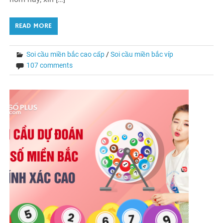
READ MORE
Soi cầu miền bắc cao cấp
/
Soi cầu miền bắc víp
107 comments