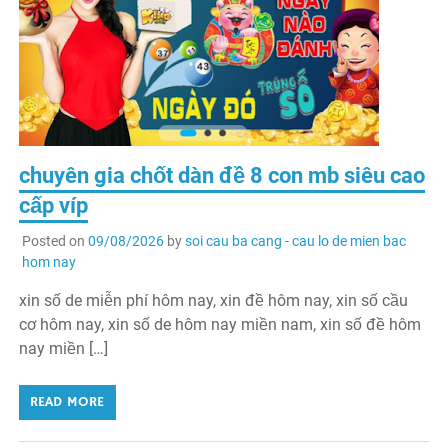
chuyên gia chốt dàn đề 8 con mb siêu cao
cấp víp
Posted on
09/08/2026
by
soi cau ba cang - cau lo de mien bac
hom nay
xin số de miễn phí hôm nay, xin đề hôm nay, xin số cầu
cơ hôm nay, xin số de hôm nay miền nam, xin số đề hôm
nay miền […]
READ MORE