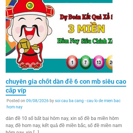
chuyên gia chốt dàn đề 6 con mb siêu cao
cấp víp
Posted on
09/08/2026
by
soi cau ba cang - cau lo de mien bac
hom nay
dàn đề 10 số bất bại hôm nay, xin số đề ba miền hôm
nay, đề hom nay, kết quả đề miền bắc, số đề miền nam
hôm nay, xin […]