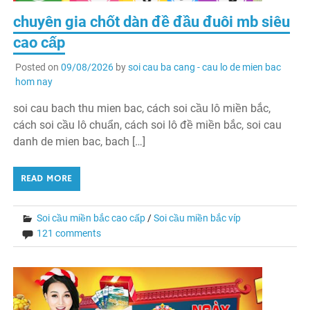
chuyên gia chốt dàn đề đầu đuôi mb siêu
cao cấp
Posted on
09/08/2026
by
soi cau ba cang - cau lo de mien bac
hom nay
soi cau bach thu mien bac, cách soi cầu lô miền bắc,
cách soi cầu lô chuẩn, cách soi lô đề miền bắc, soi cau
danh de mien bac, bach […]
READ MORE
Soi cầu miền bắc cao cấp
/
Soi cầu miền bắc víp
121 comments