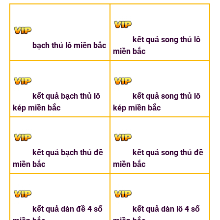
kết quả song thủ lô
bạch thủ lô miền bắc
miền bắc
kết quả bạch thủ lô
kết quả song thủ lô
kép miền bắc
kép miền bắc
kết quả bạch thủ đề
kết quả song thủ đề
miền bắc
miền bắc
kết quả dàn đề 4 số
kết quả dàn lô 4 số