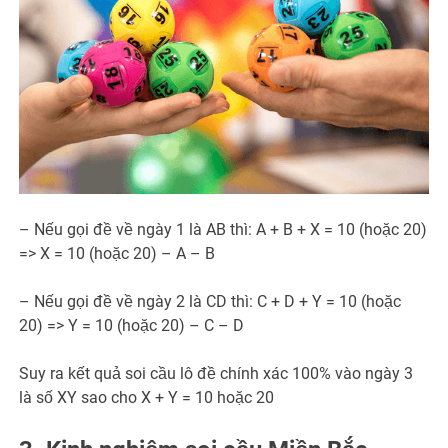
– Nếu gọi đề về ngày 1 là AB thì: A + B + X = 10 (hoặc 20)
=> X = 10 (hoặc 20) – A – B
– Nếu gọi đề về ngày 2 là CD thì: C + D + Y = 10 (hoặc
20) => Y = 10 (hoặc 20) – C – D
Suy ra kết quả soi cầu lô đề chính xác 100% vào ngày 3
là số XY sao cho X + Y = 10 hoặc 20