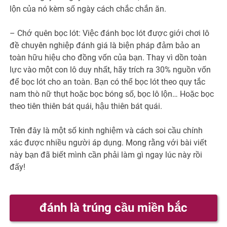
lộn của nó kèm số ngày cách chắc chắn ăn.
– Chớ quên bọc lót: Việc đánh bọc lót được giới chơi lô
đề chuyên nghiệp đánh giá là biện pháp đảm bảo an
toàn hữu hiệu cho đồng vốn của bạn. Thay vì dồn toàn
lực vào một con lô duy nhất, hãy trích ra 30% nguồn vốn
để bọc lót cho an toàn. Bạn có thể bọc lót theo quy tắc
nam thò nữ thụt hoặc bọc bóng số, bọc lô lộn… Hoặc bọc
theo tiên thiên bát quái, hậu thiên bát quái.
Trên đây là một số kinh nghiệm và cách soi cầu chính
xác được nhiều người áp dụng. Mong rằng với bài viết
này bạn đã biết mình cần phải làm gì ngay lúc này rồi
đấy!
đánh là trúng cầu miền bắc